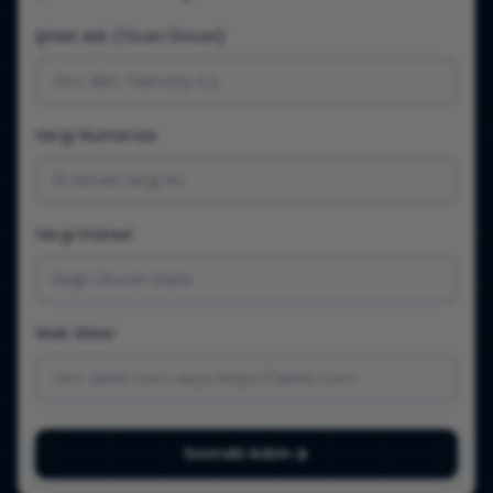
Şirket Adı (Ticari Ünvan)
Vergi Numarası
Vergi Dairesi
Web Sitesi
Sonraki Adım