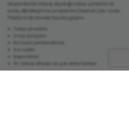
Müşterileriniz ihtiyaç duyduğu talep yönetimi ve
süreç dijitalleştirme projelerini Cheetah Low-code
Platform ile anında hayata geçirin.
Talep yönetimi
Onay süreçleri
Rol bazlı yetkilendirme
SLA takibi
Raporlama
AI-native altyapı ve çok daha fazlası!
Daha hızlı projelendirme ve hızlı
faturalama
Daha kısa sürede canlıya alınan
projeler