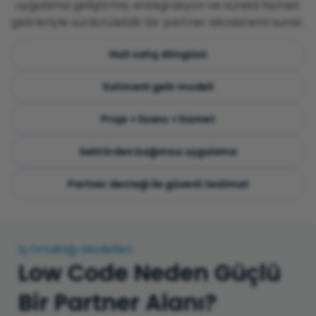
uygulama geliştirme, entegrasyon ve sürekli hizmet
gelirleriyle sürdürülebilir bir partner ekosistemi sunar.
Hızlı satış döngüsü
Katmanlı gelir modeli
Proje + lisans + hizmet
Sektörden bağımsız uygulama
Partner desteği ile güvenli teslimat
İş Ortaklığı Modelleri
Low Code Neden Güçlü
Bir Partner Alanı?