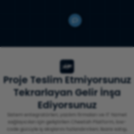
Proje Teslim Etmiyorsunuz
Tekrarlayan Gelir İnşa
Ediyorsunuz
Sistem entegratörleri, yazılım firmaları ve IT hizmet
sağlayıcıları için geliştirilen Cheetah Platform, low-
code gücüyle iş akışlarını hızlandırırken; lisans satışı,