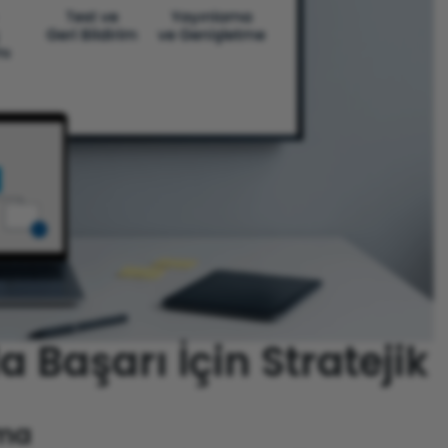
Başarı İçin Stratejik
ama